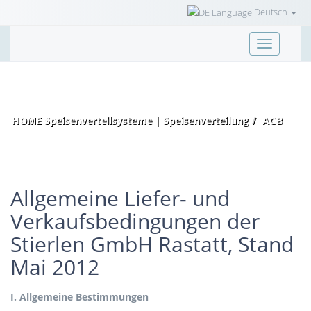
Deutsch
T
o
g
g
l
HOME Speisenverteilsysteme | Speisenverteilung
AGB
e
n
a
v
i
Allgemeine Liefer- und
g
Verkaufsbedingungen der
a
Stierlen GmbH Rastatt, Stand
t
i
Mai 2012
o
n
I. Allgemeine Bestimmungen