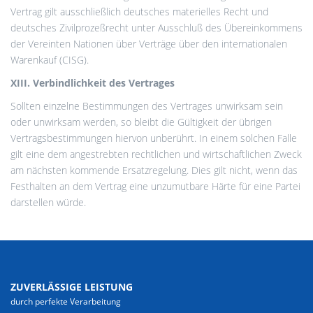
Vertrag gilt ausschließlich deutsches materielles Recht und
deutsches Zivilprozeßrecht unter Ausschluß des Übereinkommens
der Vereinten Nationen über Verträge über den internationalen
Warenkauf (CISG).
XIII. Verbindlichkeit des Vertrages
Sollten einzelne Bestimmungen des Vertrages unwirksam sein
oder unwirksam werden, so bleibt die Gültigkeit der übrigen
Vertragsbestimmungen hiervon unberührt. In einem solchen Falle
gilt eine dem angestrebten rechtlichen und wirtschaftlichen Zweck
am nächsten kommende Ersatzregelung. Dies gilt nicht, wenn das
Festhalten an dem Vertrag eine unzumutbare Härte für eine Partei
darstellen würde.
ZUVERLÄSSIGE LEISTUNG
durch perfekte Verarbeitung