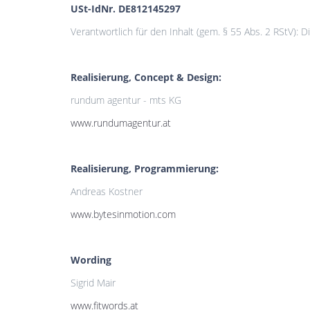
USt-IdNr. DE812145297
Verantwortlich für den Inhalt (gem. § 55 Abs. 2 RStV): Dip
Realisierung, Concept & Design:
rundum agentur - mts KG
www.rundumagentur.at
Realisierung, Programmierung:
Andreas Kostner
www.bytesinmotion.com
Wording
Sigrid Mair
www.fitwords.at