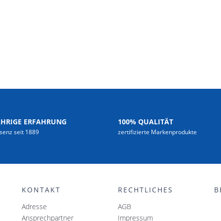
t
ÄHRIGE ERFAHRUNG
100% QUALITÄT
senz seit 1889
zertifizierte Markenprodukte
KONTAKT
RECHTLICHES
B
Adresse
AGB
Ansprechpartner
Impressum