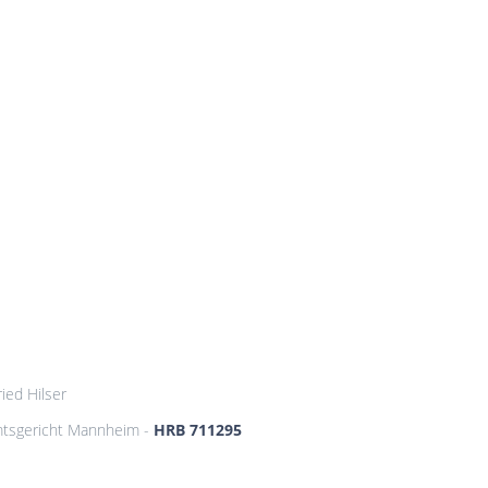
ried Hilser
mtsgericht Mannheim -
HRB 711295