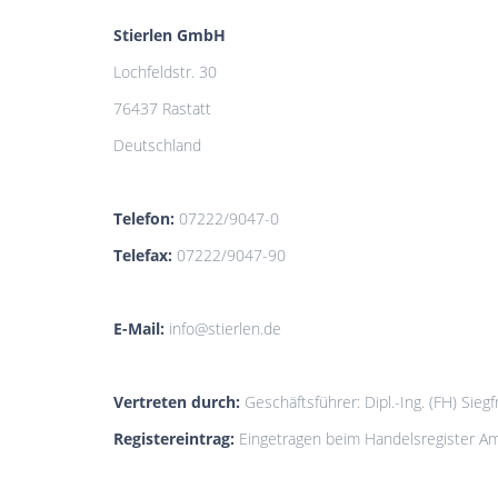
Stierlen GmbH
Lochfeldstr. 30
76437 Rastatt
Deutschland
Telefon:
07222/9047-0
Telefax:
07222/9047-90
E-Mail:
info@stierlen.de
Vertreten durch:
Geschäftsführer: Dipl.-Ing. (FH) Siegf
Registereintrag:
Eingetragen beim Handelsregister A